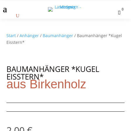
0

Start
/
Anhänger
/
Baumanhänger
/ Baumanhänger *Kugel
Eisstern*
BAUMANHÄNGER *KUGEL
EISSTERN*
aus Birkenholz
2,00
€