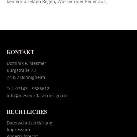
keinem direkten Regen, Wasser oder Feuer aus.
KONTAKT
Dominik F. Mesmer
Burgstraße 73
74357 Bönnigheim
Tel:
07143 – 9686612
info@mesmer-laserdesign.de
RECHTLICHES
Datenschutzerklärung
Impressum
Widerrufsrecht