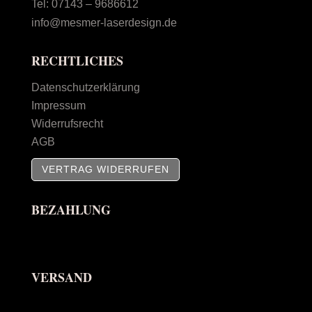
Tel:
07143 – 9686612
werden
info@mesmer-laserdesign.de
RECHTLICHES
Datenschutzerklärung
Impressum
Widerrufsrecht
AGB
VERTRAG WIDERRUFEN
BEZAHLUNG
VERSAND