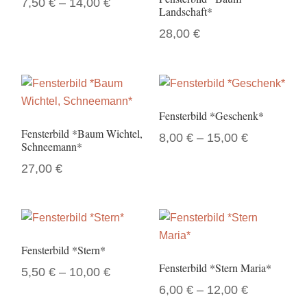
7,50
€
–
14,00
€
Landschaft*
Dieses
28,00
€
Produkt
weist
mehrere
Varianten
auf.
Fensterbild *Geschenk*
Die
Fensterbild *Baum Wichtel,
8,00
€
–
15,00
€
Schneemann*
Optionen
Dieses
können
27,00
€
Produkt
auf
weist
der
mehrere
Produktseite
Varianten
gewählt
auf.
Fensterbild *Stern*
werden
Die
Fensterbild *Stern Maria*
5,50
€
–
10,00
€
Optionen
6,00
€
–
12,00
€
Dieses
können