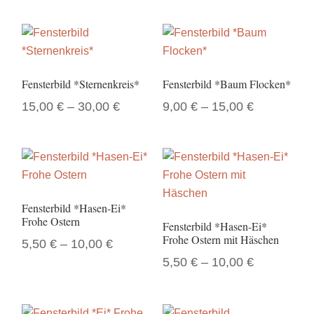
Produkt
Dieses
auf
weist
Produkt
der
mehrere
weist
Produktseite
Varianten
mehrere
gewählt
auf.
Varianten
werden
Fensterbild *Sternenkreis*
Fensterbild *Baum Flocken*
Die
auf.
15,00
€
–
30,00
€
9,00
€
–
15,00
€
Optionen
Die
Dieses
Dieses
können
Optionen
Produkt
Produkt
auf
können
weist
weist
der
auf
mehrere
mehrere
Produktseite
der
Varianten
Varianten
gewählt
Produktseite
Fensterbild *Hasen-Ei*
auf.
auf.
werden
gewählt
Frohe Ostern
Fensterbild *Hasen-Ei*
Die
Die
werden
Frohe Ostern mit Häschen
5,50
€
–
10,00
€
Optionen
Optionen
5,50
€
–
10,00
€
Dieses
können
können
Produkt
Dieses
auf
auf
weist
Produkt
der
der