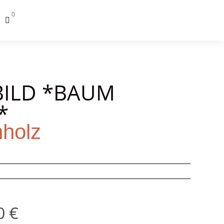
0

BILD *BAUM
*
nholz
00
€