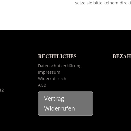
setze sie bitte keinem dire
RECHTLICHES
BEZA
r
Datenschutzerklärung
Impressum
Widerrufsrecht
AGB
12
Vertrag
Widerrufen