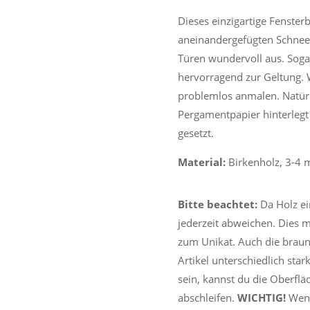
Dieses einzigartige Fenste
aneinandergefügten Schneef
Türen wundervoll aus. Sog
hervorragend zur Geltung. W
problemlos anmalen. Natür
Pergamentpapier hinterlegt
gesetzt.
Material:
Birkenholz, 3-4 
Bitte beachtet:
Da Holz ei
jederzeit abweichen. Dies m
zum Unikat. Auch die braun
Artikel unterschiedlich star
sein, kannst du die Oberfl
abschleifen.
WICHTIG!
Wenn