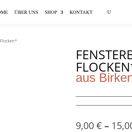
OME
ÜBER UNS
SHOP
KONTAKT
 Flocken*
FENSTER
FLOCKEN
aus Birke
9,00
€
–
15,