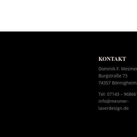
KONTAKT
Dominik F. Mesme
Burgstraße 73
74357 Bönnigheim
Tel:
07143 – 96866
info@mesmer-
laserdesign.de