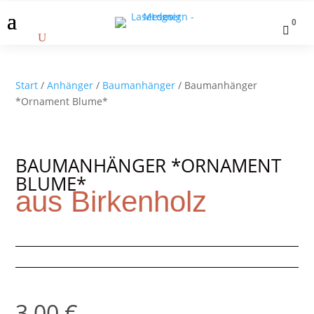
0

Start
/
Anhänger
/
Baumanhänger
/ Baumanhänger
*Ornament Blume*
BAUMANHÄNGER *ORNAMENT
BLUME*
aus Birkenholz
3,00
€