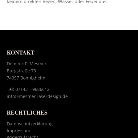
keinem direkten Regen, Wasser oder Feuer aus.
KONTAKT
Dominik F. Mesmer
Burgstraße 73
74357 Bönnigheim
Tel:
07143 – 9686612
info@mesmer-laserdesign.de
RECHTLICHES
Datenschutzerklärung
Impressum
Widerrufsrecht