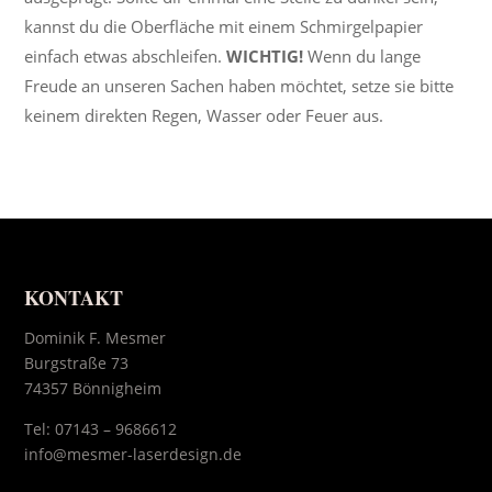
kannst du die Oberfläche mit einem Schmirgelpapier
einfach etwas abschleifen.
WICHTIG!
Wenn du lange
Freude an unseren Sachen haben möchtet, setze sie bitte
keinem direkten Regen, Wasser oder Feuer aus.
KONTAKT
Dominik F. Mesmer
Burgstraße 73
74357 Bönnigheim
Tel:
07143 – 9686612
info@mesmer-laserdesign.de