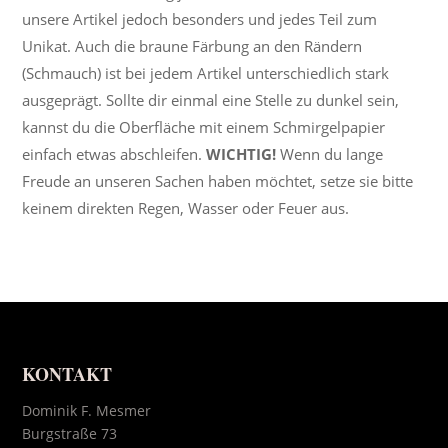
unsere Artikel jedoch besonders und jedes Teil zum
Unikat. Auch die braune Färbung an den Rändern
(Schmauch) ist bei jedem Artikel unterschiedlich stark
ausgeprägt. Sollte dir einmal eine Stelle zu dunkel sein,
kannst du die Oberfläche mit einem Schmirgelpapier
einfach etwas abschleifen.
WICHTIG!
Wenn du lange
Freude an unseren Sachen haben möchtet, setze sie bitte
keinem direkten Regen, Wasser oder Feuer aus.
KONTAKT
Dominik F. Mesmer
Burgstraße 73