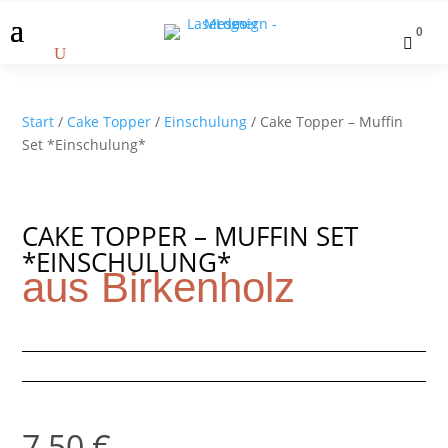
0

Start
/
Cake Topper
/
Einschulung
/ Cake Topper – Muffin
Set *Einschulung*
CAKE TOPPER – MUFFIN SET
*EINSCHULUNG*
aus Birkenholz
7,50
€