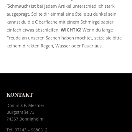
(Schmauch) ist bei jedem Artikel unterschiedlich stark
ausgeprägt. Sollte dir einmal eine Stelle zu dunkel sein,
kannst du die Oberfläche mit einem Schmirgelpapier
einfach etwas abschleifen.
WICHTIG!
Wenn du lange
Freude an unseren Sachen haben möchtet, setze sie bitte
keinem direkten Regen, Wasser oder Feuer aus.
KONTAKT
Dominik F. Mesmer
Burgstraße 73
74357 Bönnigheim
Tel:
07143 – 9686612