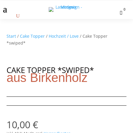
0

Start
/
Cake Topper
/
Hochzeit / Love
/ Cake Topper
*swiped*
CAKE TOPPER *SWIPED*
aus Birkenholz
10,00
€