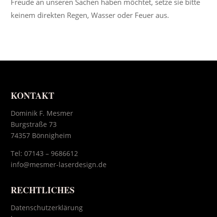
Freude an unseren Sachen haben möchtet, setze sie bitte
keinem direkten Regen, Wasser oder Feuer aus.
KONTAKT
Dominik F. Mesmer
Burgstraße 73
74357 Bönnigheim
Tel:
07143 – 9686612
info@mesmer-laserdesign.de
RECHTLICHES
Datenschutzerklärung