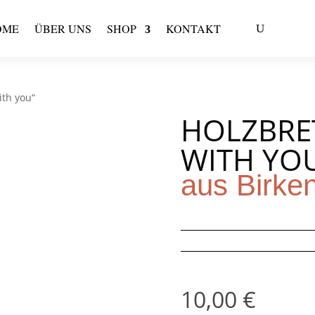
OME
ÜBER UNS
SHOP
KONTAKT
ith you“
HOLZBRE
WITH YO
aus Birke
10,00
€