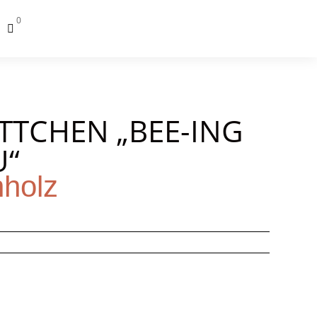
0

TTCHEN „BEE-ING
U“
nholz