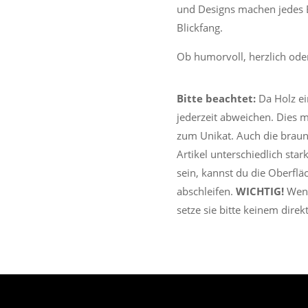
und Designs machen jedes B
Blickfang.
Ob humorvoll, herzlich oder
Bitte beachtet:
Da Holz ei
jederzeit abweichen. Dies m
zum Unikat. Auch die braun
Artikel unterschiedlich star
sein, kannst du die Oberfl
abschleifen.
WICHTIG!
Wenn
setze sie bitte keinem dire