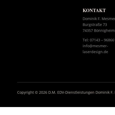
KONTAKT
Dominik F. Mesme
Burgstraße 73
74357 Bönnigheim
Tel:
07143 – 96866
info@mesmer-
laserdesign.de
Copyright © 2026 D.M. EDV-Dienstleistungen Dominik F.