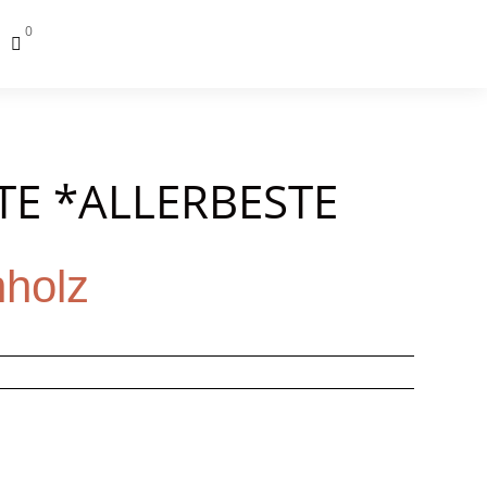
0

TE *ALLERBESTE
nholz