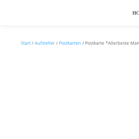
H
Start
/
Aufsteller
/
Postkarten
/ Postkarte *Allerbeste M