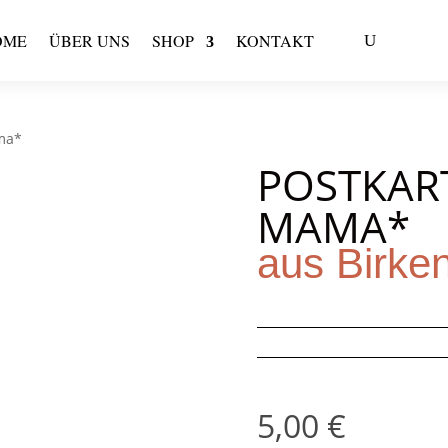
OME
ÜBER UNS
SHOP
KONTAKT
ama*
POSTKAR
MAMA*
aus Birke
5,00
€