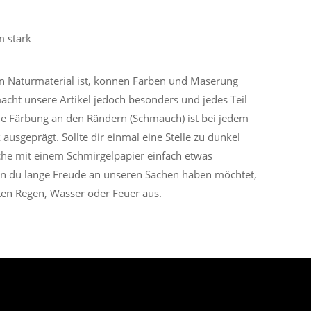
 stark
n Naturmaterial ist, können Farben und Maserung
acht unsere Artikel jedoch besonders und jedes Teil
e Färbung an den Rändern (Schmauch) ist bei jedem
k ausgeprägt. Sollte dir einmal eine Stelle zu dunkel
äche mit einem Schmirgelpapier einfach etwas
 du lange Freude an unseren Sachen haben möchtet,
kten Regen, Wasser oder Feuer aus.