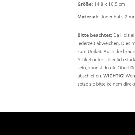
Größe:
14,8 x 10,5 cm
Material:
Lindenholz, 2 mm
Bitte beachtet:
Da Holz ei
jederzeit abweichen. Dies m
zum Unikat. Auch die braun
Artikel unterschiedlich star
sein, kannst du die Oberfl
abschleifen.
WICHTIG!
Wenn
setze sie bitte keinem dire