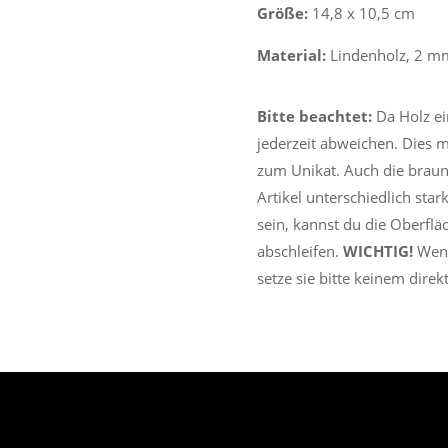
Größe:
14,8 x 10,5 cm
Material:
Lindenholz, 2 mm
Bitte beachtet:
Da Holz ei
jederzeit abweichen. Dies m
zum Unikat. Auch die braun
Artikel unterschiedlich star
sein, kannst du die Oberfl
abschleifen.
WICHTIG!
Wenn
setze sie bitte keinem dire