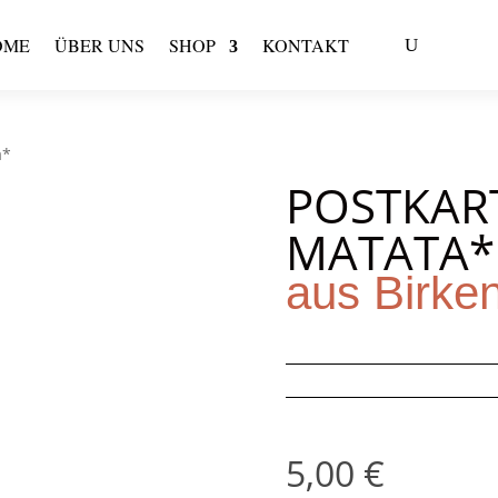
OME
ÜBER UNS
SHOP
KONTAKT
a*
POSTKAR
MATATA*
aus Birke
5,00
€