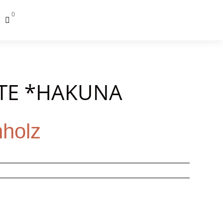
0

TE *HAKUNA
nholz