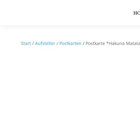
H
Start
/
Aufsteller
/
Postkarten
/ Postkarte *Hakuna Matat