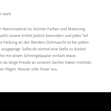
 stark
n Naturmaterial ist, können Farben und Maserung
acht unsere Artikel jedoch besonders und jedes Teil
e Färbung an den Rändern (Schmauch) ist bei jedem
k ausgeprägt. Sollte dir einmal eine Stelle zu dunkel
äche mit einem Schmirgelpapier einfach etwas
 du lange Freude an unseren Sachen haben möchtet,
kten Regen, Wasser oder Feuer aus.