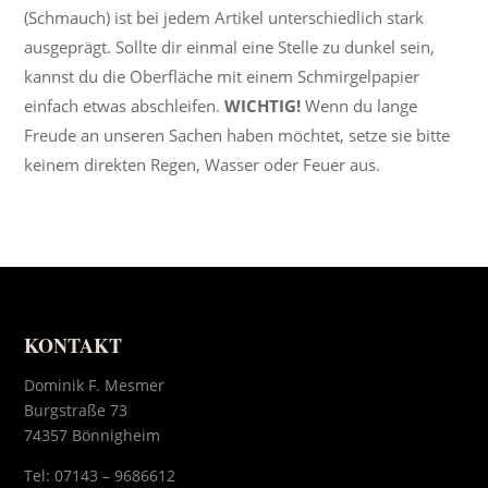
(Schmauch) ist bei jedem Artikel unterschiedlich stark
ausgeprägt. Sollte dir einmal eine Stelle zu dunkel sein,
kannst du die Oberfläche mit einem Schmirgelpapier
einfach etwas abschleifen.
WICHTIG!
Wenn du lange
Freude an unseren Sachen haben möchtet, setze sie bitte
keinem direkten Regen, Wasser oder Feuer aus.
KONTAKT
Dominik F. Mesmer
Burgstraße 73
74357 Bönnigheim
Tel:
07143 – 9686612