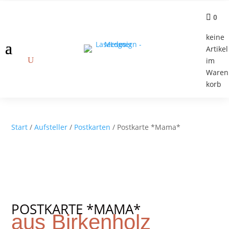

0
keine
Artikel
im
Waren
korb
Start
/
Aufsteller
/
Postkarten
/ Postkarte *Mama*
POSTKARTE *MAMA*
aus Birkenholz