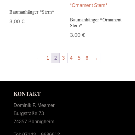
Baumanhänger *Stern*
Baumanhänger *Ornament
3,00
€
Stern*
3,00
€
←
1
2
3
4
5
6
→
KONTAKT
Dominik F. Mesmer
Burgstraße 73
74357 Bönnigheim
Tel:
07143 – 9686612